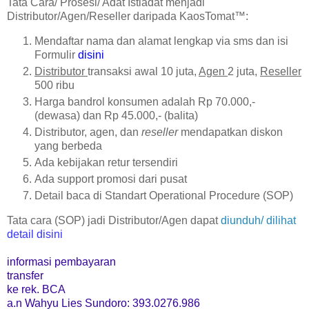
Tata Cara/ Prosesi/ Adat Istiadat menjadi
Distributor/Agen/Reseller daripada KaosTomat™:
Mendaftar nama dan alamat lengkap via sms dan isi
Formulir
disini
Distributor
transaksi awal 10 juta,
Agen
2 juta,
Reseller
500 ribu
Harga bandrol konsumen adalah Rp 70.000,-
(dewasa) dan Rp 45.000,- (balita)
Distributor, agen, dan
reseller
mendapatkan diskon
yang berbeda
Ada kebijakan retur tersendiri
Ada support promosi dari pusat
Detail baca di Standart Operational Procedure (SOP)
Tata cara (SOP) jadi Distributor/Agen dapat
diunduh/ dilihat
detail disini
informasi pembayaran
transfer
ke rek. BCA
a.n Wahyu Lies Sundoro: 393.0276.986