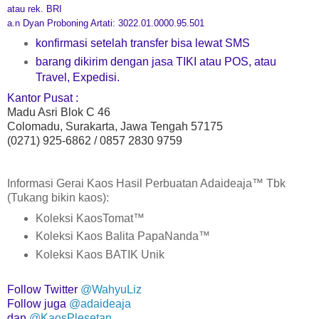
atau
rek. BRI
a.n Dyan Proboning Artati: 3022.01.0000.95.501
konfirmasi setelah transfer bisa lewat SMS
barang dikirim dengan jasa TIKI atau POS, atau
Travel, Expedisi.
Kantor Pusat :
Madu Asri Blok C 46
Colomadu, Surakarta, Jawa Tengah 57175
(0271) 925-6862 / 0857 2830 9759
Informasi Gerai Kaos Hasil Perbuatan Adaideaja™ Tbk
(Tukang bikin kaos):
Koleksi KaosTomat
™
Koleksi Kaos Balita PapaNanda
™
Koleksi Kaos BATIK Unik
Follow Twitter
@WahyuLiz
Follow juga
@adaideaja
dan
@KaosPlesetan