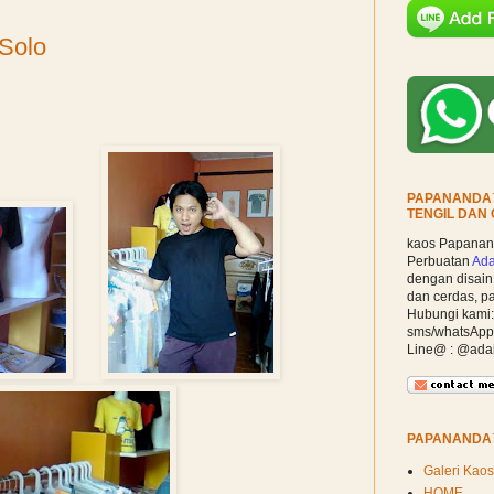
 Solo
PAPANANDA™
TENGIL DAN
kaos Papanand
Perbuatan
Ada
dengan disain p
dan cerdas, pa
Hubungi kami:
sms/whatsAp
Line@ : @ada
PAPANAND
Galeri Kaos
HOME