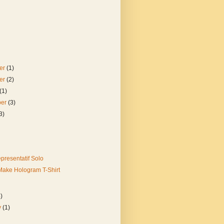
er
(1)
er
(2)
(1)
ber
(3)
3)
presentatif Solo
ake Hologram T-Shirt
4)
y
(1)