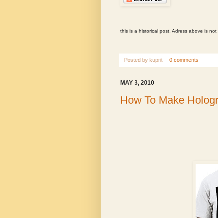
this is a historical post. Adress above is not
Posted by
kuprit
0 comments
MAY 3, 2010
How To Make Hologr