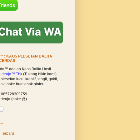
 : KAOS PLESETAN BALITA
 CERDAS
a™ adalah Kaos Balita Hasil
ideaja™ Tbk
(Tukang bikin kaos)
lesetan lucu, kreatif, tengil, gokil,
s dipake buat anak pinter...
p.085728309759
ideaja (pake @)
A™
 Terbaru