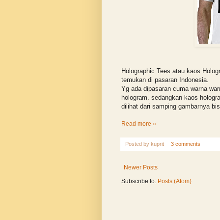
Holographic Tees atau kaos Holog
temukan di pasaran Indonesia.
Yg ada dipasaran cuma warna warni
hologram. sedangkan kaos hologram
dilihat dari samping gambarnya bi
Read more »
Posted by
kuprit
3 comments
Newer Posts
Subscribe to:
Posts (Atom)