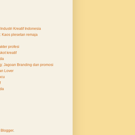
Industri Kreatif Indonesia
: Kaos plesetan remaja
kter profesi
ot kreatif
Ada
ng: Jagoan Branding dan promosi
an Lover
ucu
f
Ada
y
Blogger
.