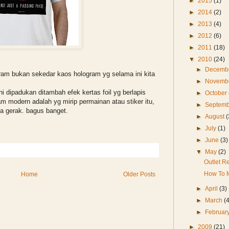
►
2015
(1)
►
2014
(2)
►
2013
(4)
►
2012
(6)
►
2011
(18)
▼
2010
(24)
►
Decemb
ram bukan sekedar kaos hologram yg selama ini kita
►
Novemb
 dipadukan ditambah efek kertas foil yg berlapis
►
October
 modern adalah yg mirip permainan atau stiker itu,
►
Septem
sa gerak. bagus banget.
►
August
(
►
July
(1)
►
June
(3)
▼
May
(2)
Outlet Re
How To M
Home
Older Posts
►
April
(3)
►
March
(
►
Februar
►
2009
(21)