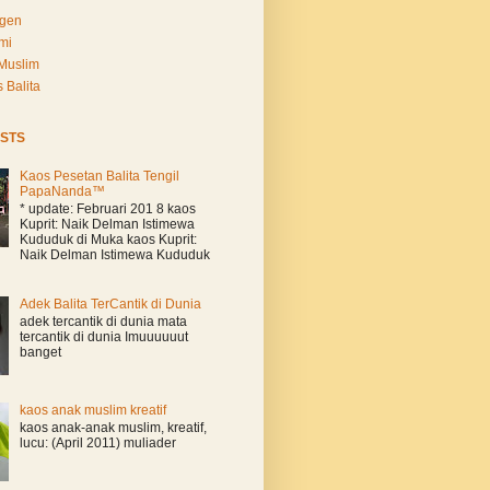
Agen
mi
Muslim
 Balita
STS
Kaos Pesetan Balita Tengil
PapaNanda™
* update: Februari 201 8 kaos
Kuprit: Naik Delman Istimewa
Kududuk di Muka kaos Kuprit:
Naik Delman Istimewa Kududuk
Adek Balita TerCantik di Dunia
adek tercantik di dunia mata
tercantik di dunia Imuuuuuut
banget
kaos anak muslim kreatif
kaos anak-anak muslim, kreatif,
lucu: (April 2011) muliader