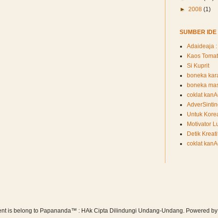
►
2008
(1)
SUMBER IDE
Adaideaja : 
Kaos Tomat
Si Kuprit
boneka kara
boneka mask
coklat kan
AdverSinti
Untuk Kore
Motivator L
Detik Kreati
coklat kan
tent is belong to Papananda™ : HAk Cipta Dilindungi Undang-Undang. Powered b