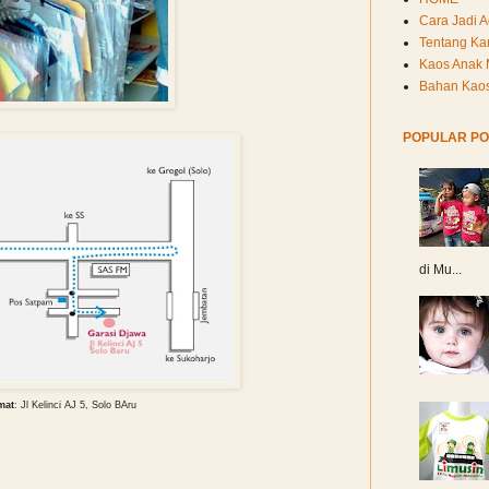
Cara Jadi 
Tentang Ka
Kaos Anak 
Bahan Kaos
POPULAR PO
di Mu...
mat
: Jl Kelinci AJ 5, Solo BAru