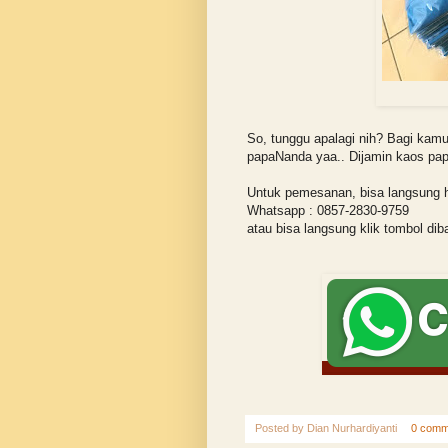
Kaos
So, tunggu apalagi nih? Bagi kam
papaNanda yaa.. Dijamin kaos papa
Untuk pemesanan, bisa langsung 
Whatsapp : 0857-2830-9759
atau bisa langsung klik tombol dib
Posted by
Dian Nurhardiyanti
0 comm