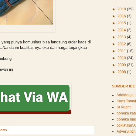
►
2018
(39)
►
2016
(3)
►
2015
(1)
 Reuni Komunitas Lor Mejid
►
2014
(2)
►
2013
(4)
u yang punya komunitas bisa langsung order kaos di
►
2012
(6)
Nanda ini kualitas nya oke dan harga terjangkau
►
2011
(18)
►
2010
(24)
hubungi
►
2009
(21)
awah ini
►
2008
(1)
SUMBER IDE
Adaideaja : 
Kaos Tomat
Si Kuprit
boneka kara
boneka mask
coklat kan
ents
AdverSinti