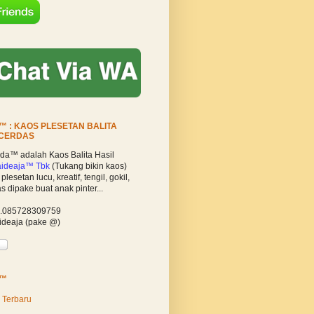
 : KAOS PLESETAN BALITA
 CERDAS
a™ adalah Kaos Balita Hasil
ideaja™ Tbk
(Tukang bikin kaos)
lesetan lucu, kreatif, tengil, gokil,
s dipake buat anak pinter...
p.085728309759
ideaja (pake @)
A™
 Terbaru