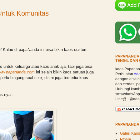
Untuk Komunitas
m? Kalau di papaNanda ini bisa bikin kaos custom
PAPANANDA™
TENGIL DAN
os untuk keluarga atau kaos anak aja, tapi juga bisa
kaos Papanand
ww.papananda.com
ini selain bikin kaos satuan juga
Perbuatan
Ada
perlu bingung soal size, disini juga tersedia kaos
dengan disain p
dan cerdas, pa
Hubungi kami:
sms/whatsAp
as nya :
Line@ : @ada
PAPANAND
Galeri Kaos
HOME