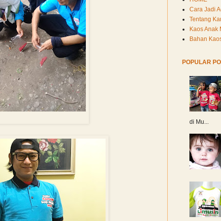
Cara Jadi 
Tentang Ka
Kaos Anak 
Bahan Kaos
POPULAR PO
Kaos Custom Untuk Komunitas
di Mu...