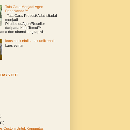
Tata Cara Menjadi Agen
PapaNanda™
Tata Cara/ Prosesi/ Adat Istiadat
menjadi
Distributor/Agen/Reseller
daripada KaosTomat™:
ama dan alamat lengkap vi...
kaos batik etnik anak unik enak...
kaos semar
DAYS OUT
2)
y
(1)
os Custom Untuk Komunitas