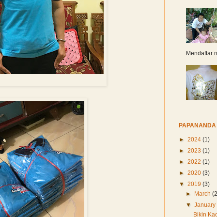
Mendaftar n
kin Kaos Reuni Komunitas
PAPANANDA 
►
2024
(1)
►
2023
(1)
►
2022
(1)
►
2020
(3)
▼
2019
(3)
►
March
(
▼
Januar
Bikin Ka