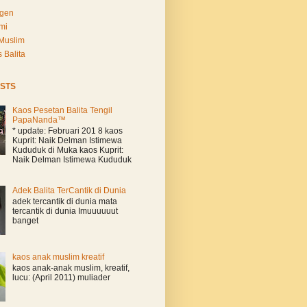
Agen
mi
Muslim
 Balita
STS
Kaos Pesetan Balita Tengil
PapaNanda™
* update: Februari 201 8 kaos
Kuprit: Naik Delman Istimewa
Kududuk di Muka kaos Kuprit:
Naik Delman Istimewa Kududuk
Adek Balita TerCantik di Dunia
adek tercantik di dunia mata
tercantik di dunia Imuuuuuut
banget
kaos anak muslim kreatif
kaos anak-anak muslim, kreatif,
lucu: (April 2011) muliader