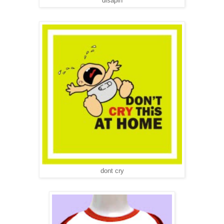
disapih
dont cry