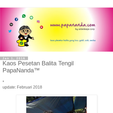
Jan 1, 2016
Kaos Pesetan Balita Tengil
PapaNanda™
*
update:
Februari
201
8