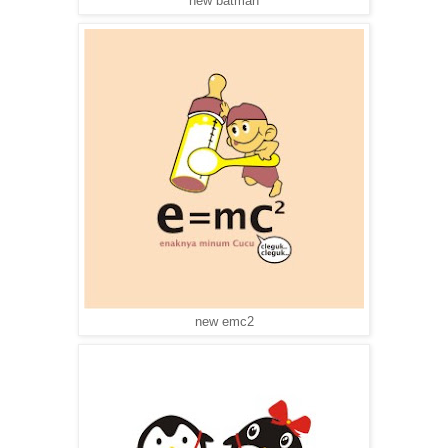
new batman
new emc2