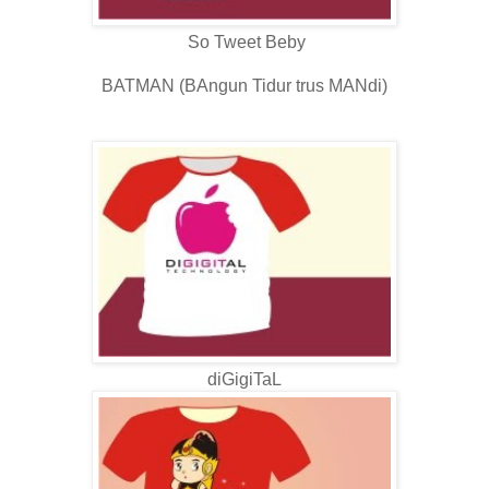
So Tweet Beby
BATMAN (BAngun Tidur trus MANdi)
diGigiTaL