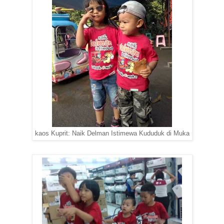
kaos Kuprit: Naik Delman Istimewa Kududuk di Muka