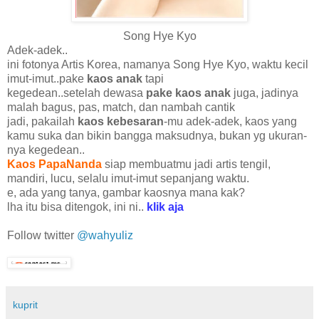
Song Hye Kyo
Adek-adek..
ini fotonya Artis Korea, namanya Song Hye Kyo, waktu kecil
imut-imut..pake
kaos anak
tapi
kegedean..setelah dewasa
pake kaos anak
juga, jadinya
malah bagus, pas, match, dan nambah cantik
jadi, pakailah
kaos kebesaran
-mu adek-adek, kaos yang
kamu suka dan bikin bangga maksudnya, bukan yg ukuran-
nya kegedean..
Kaos PapaNanda
siap membuatmu jadi artis tengil,
mandiri, lucu, selalu imut-imut sepanjang waktu.
e, ada yang tanya, gambar kaosnya mana kak?
lha itu bisa ditengok, ini ni..
klik aja
Follow twitter
@wahyuliz
kuprit